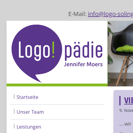
E-Mail:
info@logo-solin
Startseite
VI
9. Nov
Unser Team
… wir
Leistungen