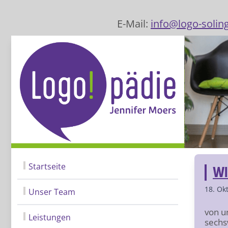
E-Mail:
info@logo-solin
Startseite
WI
18. Ok
Unser Team
von u
Leistungen
sechs