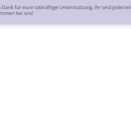
 Dank für eure tatkräftige Unterstützung, ihr seid jederzei
ommen bei uns!