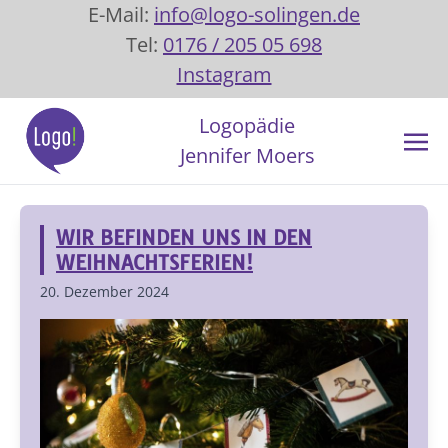
E-Mail:
info@logo-solingen.de
Tel:
0176 / 205 05 698
Instagram
Logopädie
Jennifer Moers
WIR BEFINDEN UNS IN DEN
WEIHNACHTSFERIEN!
20. Dezember 2024