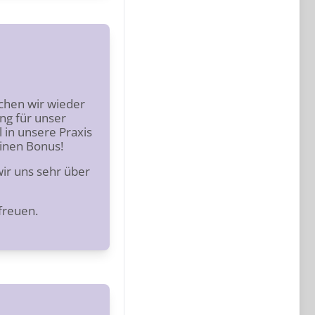
chen wir wieder
ung für unser
 in unsere Praxis
einen Bonus!
ir uns sehr über
freuen.