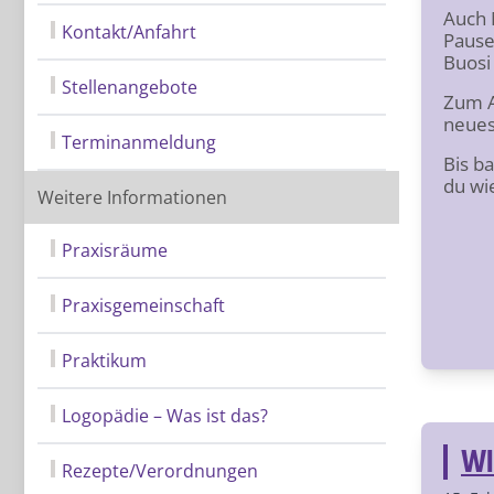
Auch 
Kontakt/Anfahrt
Pause 
Buosi
Stellenangebote
Zum A
neues
Terminanmeldung
Bis b
du wie
Weitere Informationen
Praxisräume
Praxisgemeinschaft
Praktikum
Logopädie – Was ist das?
WI
Rezepte/Verordnungen