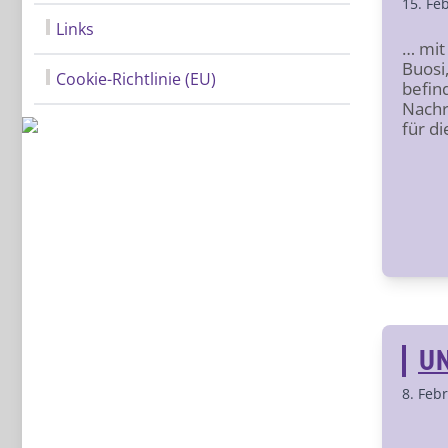
15. Fe
Links
… mit
Buosi,
Cookie-Richtlinie (EU)
befind
Nachr
für d
UN
8. Feb