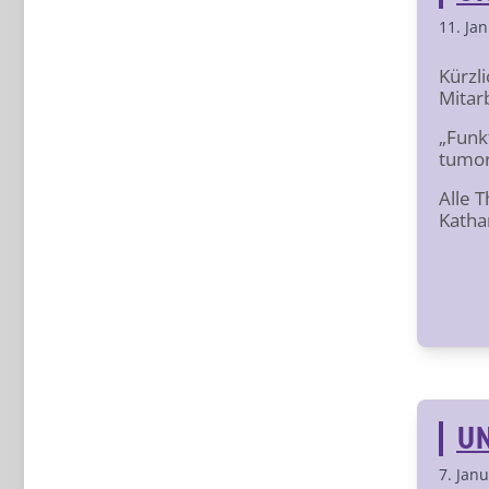
11. Ja
Kürzli
Mitar
„Funk
tumor
Alle 
Katha
UN
7. Jan