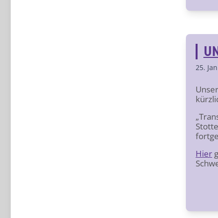
UN
25. Ja
Unser
kürzl
„Trans
Stott
fortge
Hier
g
Schwe