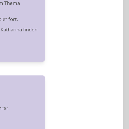
zum Thema
e“ fort.
Katharina finden
hrer