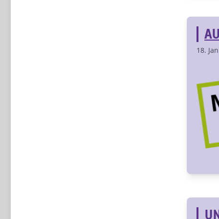
AU
18. Ja
UN