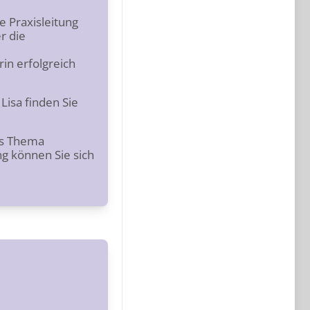
e Praxisleitung
r die
in erfolgreich
Lisa finden Sie
as Thema
g können Sie sich